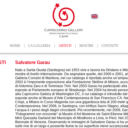
HOME
|
LA GALLERIA
|
ARTISTI
|
MOSTRE
|
CONTATTI
STI
Salvatore Garau
Nato a Santa Giusta (Sardegna) nel 1953 vive e lavora tra Oristano e Mi
mostre di livello internazionale. Da segnalare quelle, del 2000 e 2001, al
Galleria Corraini di Mantova, nel cui catalogo è riportata anche un’ampia 
2002 è l’imponente esposizione alla Fondazione Stelline di Milano, acc
di Antonina Zaru e di Tommaso Trini. Nel 2003 Garau ha partecipato alla
esposto al Parlamento europeo di Strasburgo. Nel 2004 ha tenuto person
alla Capricorno Gallery di Washington DC, il cui catalogo è introdotto dal
esposte anche al Museo d’Arte Contemporanea di San Francisco CA. Ne
Crispi, a Milano in Corso Magenta con una gigantesca tela di 200 metri q
Contemporanea. Nel 2006, in Sardegna, con Ichthys Sacro Stagno, allaga 
l’acqua e i pesci degli stagni circostanti. Più recentemente, nel 2009, G
“Fotogrammi con orizzonte” al Musée d’Art Moderne de Saint-Etienne Métr
Miró Quesada Garland del Municipio di Miraflores a Lima, in Perù. Nel 20
Biennale di Venezia. Osservando le immagini di Salvatore Garau si ha u
sulle rive di un largo e possente fiume la cui superficie viene accarezzat