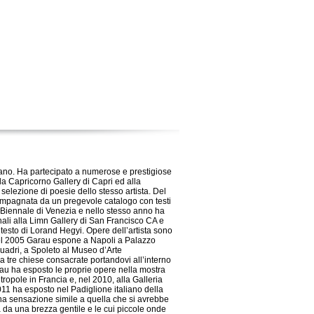
lano. Ha partecipato a numerose e prestigiose
la Capricorno Gallery di Capri ed alla
selezione di poesie dello stesso artista. Del
ompagnata da un pregevole catalogo con testi
 Biennale di Venezia e nello stesso anno ha
ali alla Limn Gallery di San Francisco CA e
 testo di Lorand Hegyi. Opere dell’artista sono
l 2005 Garau espone a Napoli a Palazzo
uadri, a Spoleto al Museo d’Arte
tre chiese consacrate portandovi all’interno
arau ha esposto le proprie opere nella mostra
opole in Francia e, nel 2010, alla Galleria
11 ha esposto nel Padiglione italiano della
na sensazione simile a quella che si avrebbe
a da una brezza gentile e le cui piccole onde