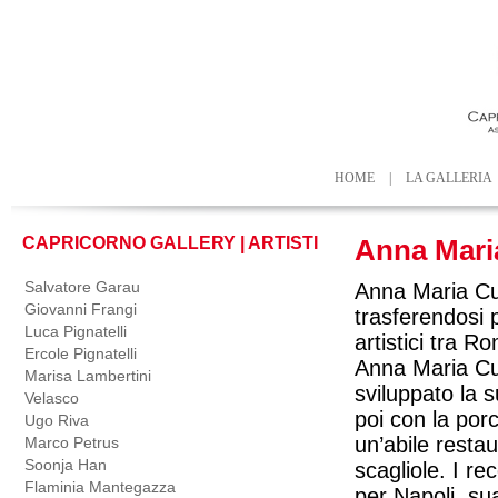
HOME
|
LA GALLERIA
CAPRICORNO GALLERY | ARTISTI
Anna Mari
Salvatore Garau
Anna Maria Cu
Giovanni Frangi
trasferendosi p
Luca Pignatelli
artistici tra R
Ercole Pignatelli
Anna Maria Cur
Marisa Lambertini
sviluppato la 
Velasco
poi con la porc
Ugo Riva
un’abile restaur
Marco Petrus
Soonja Han
scagliole. I r
Flaminia Mantegazza
per Napoli, sua